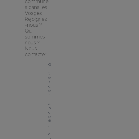
commune
s dans les 
Vosges
Rejoignez
-nous ?
Qui 
sommes-
nous ?
Nous 
contacter
G
î
t
e
s 
d
e 
F
r
a
n
c
e
® 
: 
l
a
b