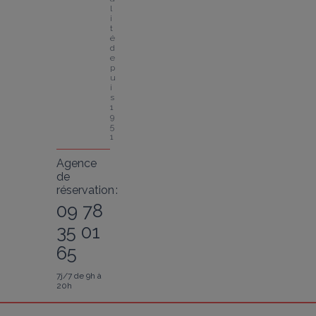
l
i
t
é 
d
e
p
u
i
s 
1
9
5
1
Agence
de
réservation :
09 78
35 01
65
7j/7 de 9h à
20h