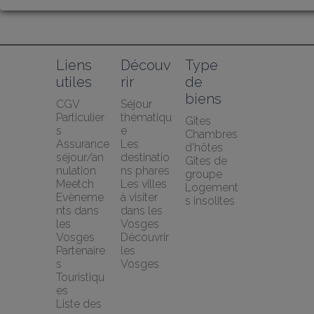
Liens 
Découv
Type 
utiles
rir
de 
biens
CGV 
Séjour 
Particulier
thématiqu
Gîtes
s
e
Chambres 
Assurance 
Les 
d’hôtes
séjour/an
destinatio
Gîtes de 
nulation 
ns phares
groupe
Meetch
Les villes 
Logement
Evèneme
à visiter 
s insolites
nts dans 
dans les 
les 
Vosges
Vosges
Découvrir 
Partenaire
les 
s 
Vosges
Touristiqu
es
Liste des 