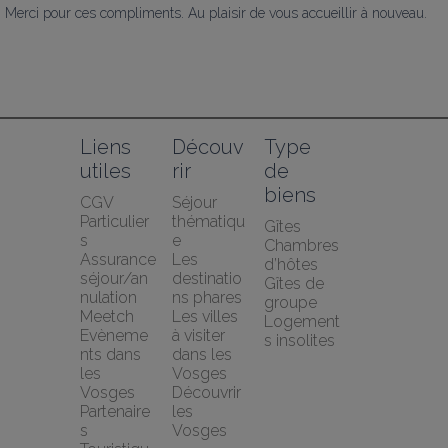
Merci pour ces compliments. Au plaisir de vous accueillir à nouveau.
Liens 
Découv
Type 
utiles
rir
de 
biens
CGV 
Séjour 
Particulier
thématiqu
Gîtes
s
e
Chambres 
Assurance 
Les 
d’hôtes
séjour/an
destinatio
Gîtes de 
nulation 
ns phares
groupe
Meetch
Les villes 
Logement
Evèneme
à visiter 
s insolites
nts dans 
dans les 
les 
Vosges
Vosges
Découvrir 
Partenaire
les 
s 
Vosges