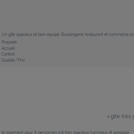
Un gîte spacieux et bien équipé. Boulangerie restaurant et commerce pr
Propreté
Accueil
Confort
Qualité / Prix
«
gite très
le logement pour 6 personnes est très spacieux lumineux et agréable