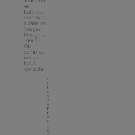
Touristiqu
es
Liste des 
commune
s dans les 
Vosges
Rejoignez
-nous ?
Qui 
sommes-
nous ?
Nous 
contacter
G
î
t
e
s 
d
e 
F
r
a
n
c
e
® 