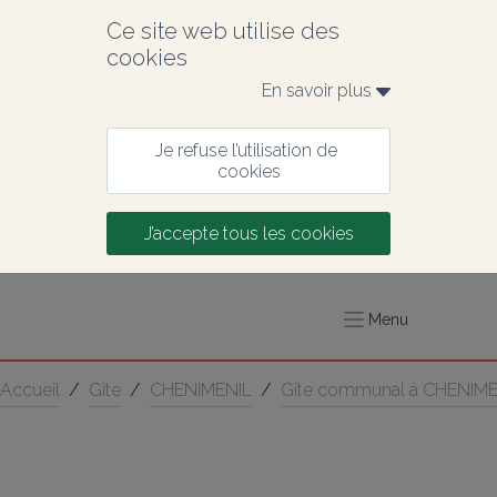
Ce site web utilise des 
cookies
En savoir plus 
Je refuse l’utilisation de 
cookies
J’accepte tous les cookies
Menu
Accueil
/
Gîte
/
CHENIMENIL
/
Gîte communal à CHENIME