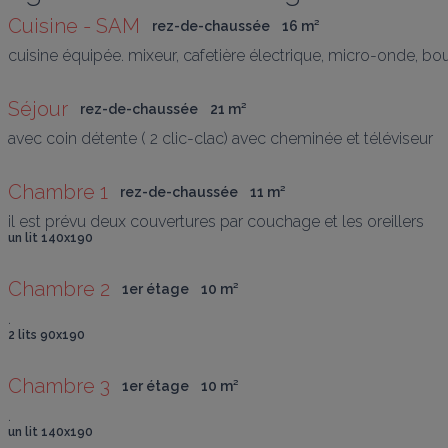
Cuisine - SAM
rez-de-chaussée
16
 m
²
cuisine équipée. mixeur, cafetière électrique, micro-onde, bouillo
Séjour
rez-de-chaussée
21
 m
²
avec coin détente ( 2 clic-clac) avec cheminée et téléviseur
Chambre 1
rez-de-chaussée
11
 m
²
il est prévu deux couvertures par couchage et les oreillers
un lit 140x190
Chambre 2
1er étage
10
 m
²
.
2 lits 90x190
Chambre 3
1er étage
10
 m
²
.
un lit 140x190