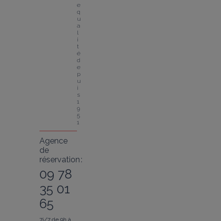
e 
q
u
a
l
i
t
é 
d
e
p
u
i
s 
1
9
5
1
Agence
de
réservation :
09 78
35 01
65
7j/7 de 9h à