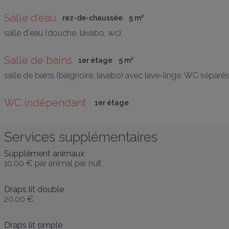
Salle d'eau
rez-de-chaussée
5
 m
²
salle d'eau (douche, lavabo, wc).
Salle de bains
1er étage
5
 m
²
salle de bains (baignoire, lavabo) avec lave-linge. WC séparés
WC indépendant 
1er étage
Services supplémentaires
Supplément animaux
10,00 €
par animal par nuit
Draps lit double
20,00 €
Draps lit simple