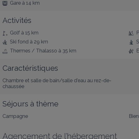
Gare
à 14 km
Activités
Golf
à 15 km
P
Ski fond
à 29 km
S
Thermes / Thalasso
à 35 km
E
Caractéristiques
Chambre et salle de bain/salle d'eau au rez-de-
chaussée
Séjours à thème
Campagne
Bien
Agencement de l’hébergement