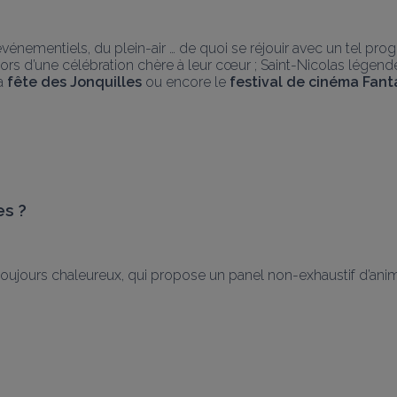
événementiels, du plein-air … de quoi se réjouir avec un tel pro
rs d’une célébration chère à leur cœur ; Saint-Nicolas légende 
a
 fête des Jonquilles
 ou encore le
 festival de cinéma Fant
es ?
oujours chaleureux, qui propose un panel non-exhaustif d’animati