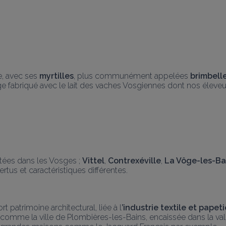
e, avec ses 
myrtilles
, plus communément appelées 
brimbell
e fabriqué avec le lait des vaches Vosgiennes dont nos éleveurs
tées dans les Vosges ; 
Vittel
, 
Contrexéville
, 
La Vôge-les-Ba
tus et caractéristiques différentes.
 patrimoine architectural, liée à l
’industrie textile et papet
comme la ville de Plombières-les-Bains, encaissée dans la vallé