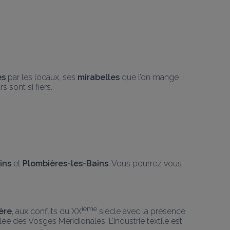
es
 par les locaux, ses 
mirabelles
 que l’on mange 
 sont si fiers.
ins
 et 
Plombières-les-Bains
. Vous pourrez vous 
ième
ière
, aux conflits du XX
 siècle avec la présence 
e des Vosges Méridionales. L’industrie textile est 