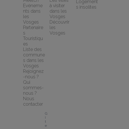
Meetch
Les villes 
Logement
Evèneme
à visiter 
s insolites
nts dans 
dans les 
les 
Vosges
Vosges
Découvrir 
Partenaire
les 
s 
Vosges
Touristiqu
es
Liste des 
commune
s dans les 
Vosges
Rejoignez
-nous ?
Qui 
sommes-
nous ?
Nous 
contacter
G
î
t
e