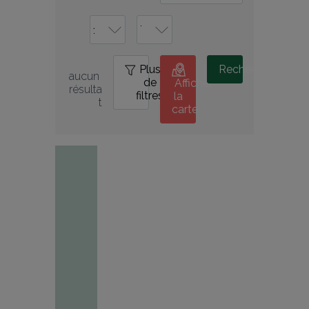
Plus
0
Rechercher
aucun 
de
Afficher
résulta
filtres
la
t
carte