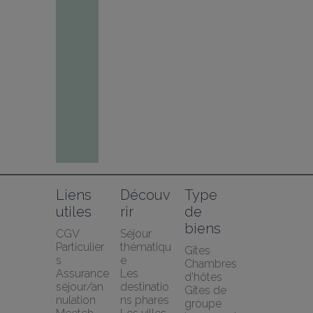
Liens 
Découv
Type 
utiles
rir
de 
biens
CGV 
Séjour 
Particulier
thématiqu
Gîtes
s
e
Chambres 
Assurance 
Les 
d’hôtes
séjour/an
destinatio
Gîtes de 
nulation 
ns phares
groupe