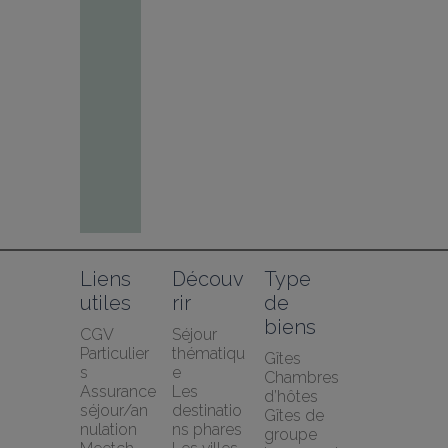
Liens 
Découv
Type 
utiles
rir
de 
biens
CGV 
Séjour 
Particulier
thématiqu
Gîtes
s
e
Chambres 
Assurance 
Les 
d’hôtes
séjour/an
destinatio
Gîtes de 
nulation 
ns phares
groupe