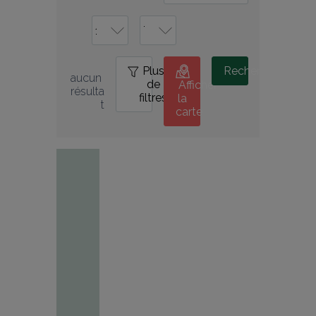
Plus
0
Rechercher
aucun 
de
Afficher
résulta
filtres
la
t
carte