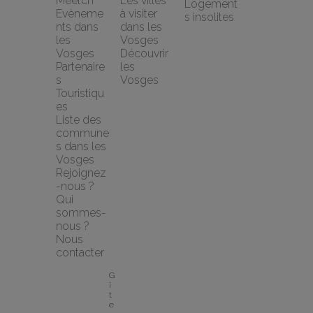
Meetch
Les villes 
Logement
Evèneme
à visiter 
s insolites
nts dans 
dans les 
les 
Vosges
Vosges
Découvrir 
Partenaire
les 
s 
Vosges
Touristiqu
es
Liste des 
commune
s dans les 
Vosges
Rejoignez
-nous ?
Qui 
sommes-
nous ?
Nous 
contacter
G
î
t
e