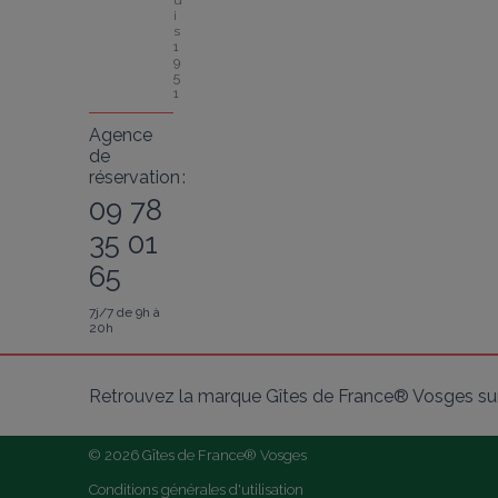
u
i
s 
1
9
5
1
Agence
de
réservation :
09 78
35 01
65
7j/7 de 9h à
20h
Retrouvez la marque Gîtes de France® Vosges sur
© 2026 Gîtes de France® Vosges
Conditions générales d'utilisation