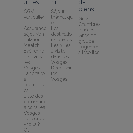
utiles
rir
de 
biens
CGV 
Séjour 
Particulier
thématiqu
Gîtes
s
e
Chambres 
Assurance 
Les 
d’hôtes
séjour/an
destinatio
Gîtes de 
nulation 
ns phares
groupe
Meetch
Les villes 
Logement
Evèneme
à visiter 
s insolites
nts dans 
dans les 
les 
Vosges
Vosges
Découvrir 
Partenaire
les 
s 
Vosges
Touristiqu
es
Liste des 
commune
s dans les 
Vosges
Rejoignez
-nous ?
Qui 