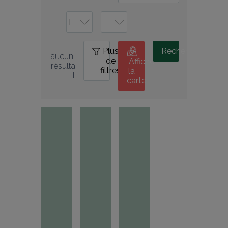
Plus
0
Rechercher
aucun 
de
Afficher
résulta
filtres
la
t
carte