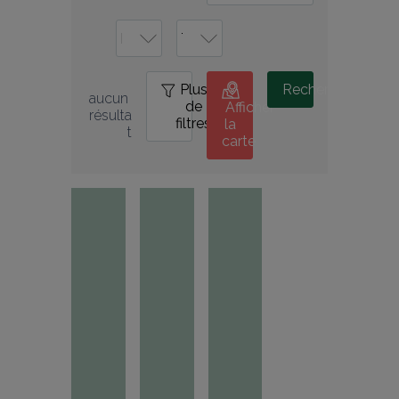
Plus
0
Rechercher
aucun 
de
Afficher
résulta
filtres
la
t
carte