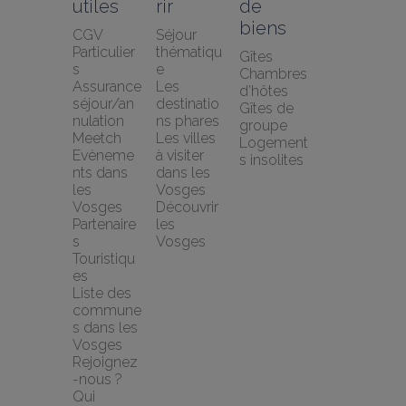
utiles
rir
de 
biens
CGV 
Séjour 
Particulier
thématiqu
Gîtes
s
e
Chambres 
Assurance 
Les 
d’hôtes
séjour/an
destinatio
Gîtes de 
nulation 
ns phares
groupe
Meetch
Les villes 
Logement
Evèneme
à visiter 
s insolites
nts dans 
dans les 
les 
Vosges
Vosges
Découvrir 
Partenaire
les 
s 
Vosges
Touristiqu
es
Liste des 
commune
s dans les 
Vosges
Rejoignez
-nous ?
Qui 