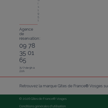
u
i
s 
1
9
5
1
Agence
de
réservation :
09 78
35 01
65
7j/7 de 9h à
20h
Retrouvez la marque Gîtes de France® Vosges sur
© 2026 Gîtes de France® Vosges
Conditions générales d'utilisation