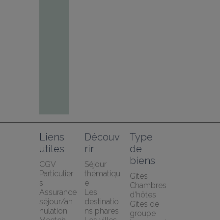
Liens 
Découv
Type 
utiles
rir
de 
biens
CGV 
Séjour 
Particulier
thématiqu
Gîtes
s
e
Chambres 
Assurance 
Les 
d’hôtes
séjour/an
destinatio
Gîtes de 
nulation 
ns phares
groupe