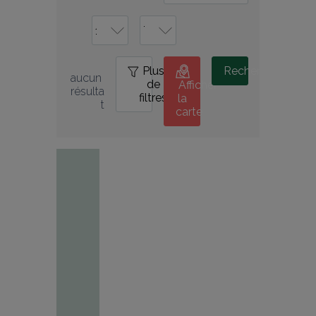
Plus
0
Rechercher
aucun 
de
Afficher
résulta
filtres
la
t
carte