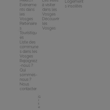
Meetch
Les villes 
Logement
Evèneme
à visiter 
s insolites
nts dans 
dans les 
les 
Vosges
Vosges
Découvrir 
Partenaire
les 
s 
Vosges
Touristiqu
es
Liste des 
commune
s dans les 
Vosges
Rejoignez
-nous ?
Qui 
sommes-
nous ?
Nous 
contacter
G
î
t
e