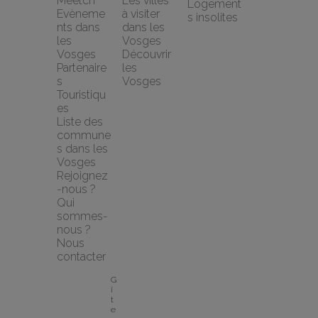
Meetch
Les villes 
Logement
Evèneme
à visiter 
s insolites
nts dans 
dans les 
les 
Vosges
Vosges
Découvrir 
Partenaire
les 
s 
Vosges
Touristiqu
es
Liste des 
commune
s dans les 
Vosges
Rejoignez
-nous ?
Qui 
sommes-
nous ?
Nous 
contacter
G
î
t
e