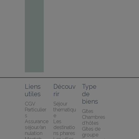
Liens 
Découv
Type 
utiles
rir
de 
biens
CGV 
Séjour 
Particulier
thématiqu
Gîtes
s
e
Chambres 
Assurance 
Les 
d’hôtes
séjour/an
destinatio
Gîtes de 
nulation 
ns phares
groupe