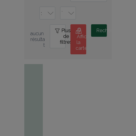
Plus
0
Rechercher
aucun 
de
Afficher
résulta
filtres
la
t
carte