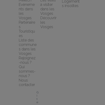
Meetch
Les villes 
Logement
Evèneme
à visiter 
s insolites
nts dans 
dans les 
les 
Vosges
Vosges
Découvrir 
Partenaire
les 
s 
Vosges
Touristiqu
es
Liste des 
commune
s dans les 
Vosges
Rejoignez
-nous ?
Qui 
sommes-
nous ?
Nous 
contacter
G
î
t
e