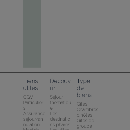
Liens 
Découv
Type 
utiles
rir
de 
biens
CGV 
Séjour 
Particulier
thématiqu
Gîtes
s
e
Chambres 
Assurance 
Les 
d’hôtes
séjour/an
destinatio
Gîtes de 
nulation 
ns phares
groupe