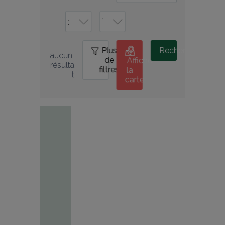
Plus
0
Rechercher
aucun 
de
Afficher
résulta
filtres
la
t
carte