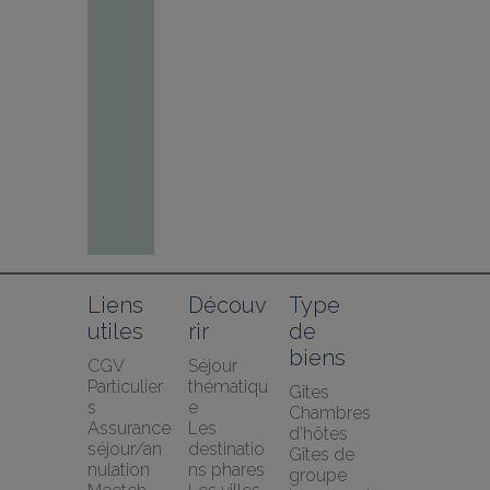
Liens 
Découv
Type 
utiles
rir
de 
biens
CGV 
Séjour 
Particulier
thématiqu
Gîtes
s
e
Chambres 
Assurance 
Les 
d’hôtes
séjour/an
destinatio
Gîtes de 
nulation 
ns phares
groupe