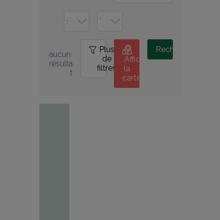
Plus
0
Rechercher
aucun 
de
Afficher
résulta
filtres
la
t
carte