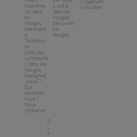
Meetch
Les villes 
Logement
Evèneme
à visiter 
s insolites
nts dans 
dans les 
les 
Vosges
Vosges
Découvrir 
Partenaire
les 
s 
Vosges
Touristiqu
es
Liste des 
commune
s dans les 
Vosges
Rejoignez
-nous ?
Qui 
sommes-
nous ?
Nous 
contacter
G
î
t
e