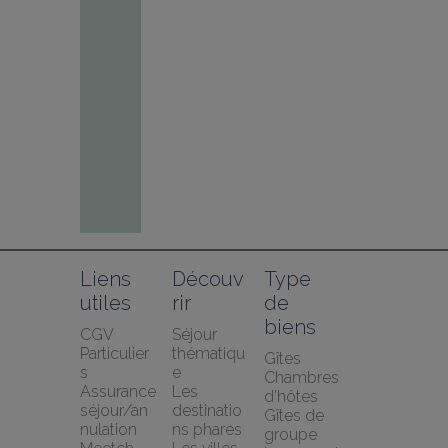
Liens 
Découv
Type 
utiles
rir
de 
biens
CGV 
Séjour 
Particulier
thématiqu
Gîtes
s
e
Chambres 
Assurance 
Les 
d’hôtes
séjour/an
destinatio
Gîtes de 
nulation 
ns phares
groupe