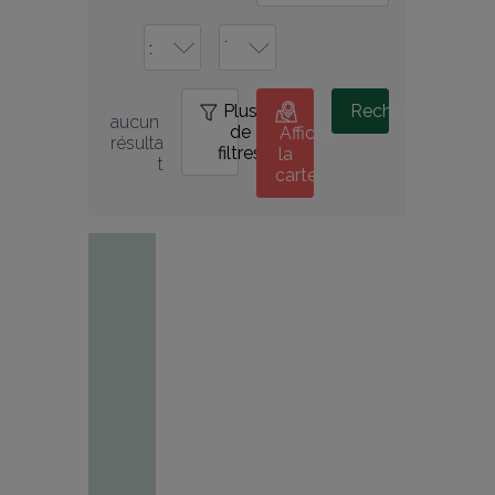
Plus
0
Rechercher
aucun 
de
Afficher
résulta
filtres
la
t
carte