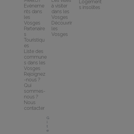
Meetch
Les villes 
Logement
Evèneme
à visiter 
s insolites
nts dans 
dans les 
les 
Vosges
Vosges
Découvrir 
Partenaire
les 
s 
Vosges
Touristiqu
es
Liste des 
commune
s dans les 
Vosges
Rejoignez
-nous ?
Qui 
sommes-
nous ?
Nous 
contacter
G
î
t
e