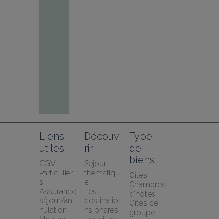
Liens 
Découv
Type 
utiles
rir
de 
biens
CGV 
Séjour 
Particulier
thématiqu
Gîtes
s
e
Chambres 
Assurance 
Les 
d’hôtes
séjour/an
destinatio
Gîtes de 
nulation 
ns phares
groupe