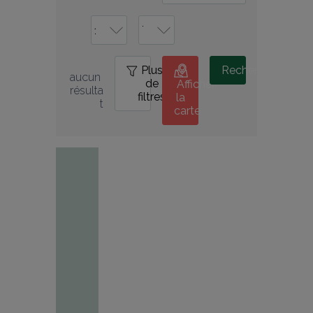
Plus
0
Rechercher
aucun 
de
Afficher
résulta
filtres
la
t
carte