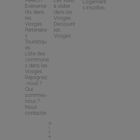
Meetch
Les villes 
Logement
Evèneme
à visiter 
s insolites
nts dans 
dans les 
les 
Vosges
Vosges
Découvrir 
Partenaire
les 
s 
Vosges
Touristiqu
es
Liste des 
commune
s dans les 
Vosges
Rejoignez
-nous ?
Qui 
sommes-
nous ?
Nous 
contacter
G
î
t
e