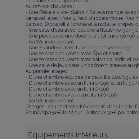
Le chalet se compose ainsi : 

Au rez-de-chaussée : 

- Une Pièce à vivre : Salon / Salle a manger avec p
terrasse), avec : four, 4 feux vitrocéramique, four 
Senseo. (Appareil à fondue et à raclette, crêpes-part
- Une salle d'eau avec, douche à l’italienne 90/90
- Une pièce avec une douche à l'italienne 90/90 e
- Un Wc indépendant 

- Une Buanderie avec Lave linge et sèche linge 

- Une terrasse couverte avec Spa et sauna 

- Une terrasse couverte avec salon de jardin et ba
- Une salle de jeux dans un batiment annexe au git
Au premier étage : 

- D'une chambre équipée de deux lits 140/190 ave
- D'une chambre avec un lit 140/190 et un lit 90/1
- D'une chambre avec un lit 140/190 

- D'une chambre avec deux lits 140/190

- Un Wc indépendant 

Charges : eau et électricité compris dans le prix.
Sauna/spa 50€ le séjour * Animaux 30€ par animal
Équipements intérieurs