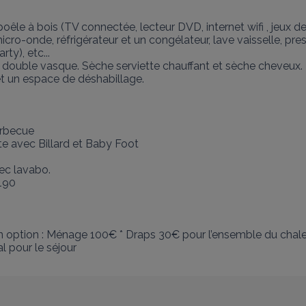
oêle à bois (TV connectée, lecteur DVD, internet wifi , jeux de
micro-onde, réfrigérateur et un congélateur, lave vaisselle, pre
y), etc... 

, double vasque. Sèche serviette chauffant et sèche cheveux. 

t un espace de déshabillage.

rbecue

e avec Billard et Baby Foot 

c lavabo. 

90 

 En option : Ménage 100€ * Draps 30€ pour l’ensemble du chalet
 pour le séjour