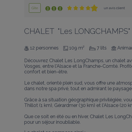
Gîte
un avis client
CHALET  "Les LONGCHAMPS" avec
12 personnes
109 m²
7 lits
Animau
Découvrez Chalet Les LongChamps, un chalet avec
Vosges, entre l'Alsace et la Franche-Comté. Profi
confort et bien-être.

Le chalet, orienté plein sud, vous offre une atmo
dans notre spa privé, tout en admirant le paysage 
Grâce à sa situation géographique privilégiée, vou
Thillot (1 km), Gérardmer (30 km) et l'Alsace (20 km
Que ce soit en été ou en hiver, Chalet Les LongCh
pour un séjour inoubliable.