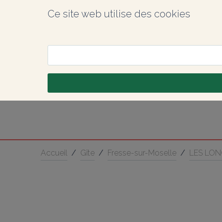
Ce site web utilise des cookies
Accueil
/
Gîte
/
Fresse-sur-Moselle
/
LES LO