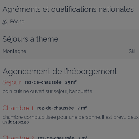
Agréments et qualifications nationales
Pêche
Séjours à thème
Montagne
Ski
Agencement de l’hébergement
Séjour
rez-de-chaussée
25
 m
²
coin cuisine ouvert sur séjour, banquette
Chambre 1
rez-de-chaussée
7
 m
²
chambre comptabilisée pour une personne. Il est prévu deux    
un lit 140x190
Chambre 2
rez-de-chaussée
7
 m
²