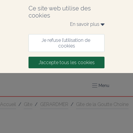
Ce site web utilise des 
cookies
En savoir plus 
Je refuse l’utilisation de 
cookies
J’accepte tous les cookies
Menu
Accueil
/
Gîte
/
GERARDMER
/
Gîte de la Goutte Choine