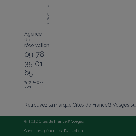
i
s 
1
9
5
1
Agence
de
réservation :
09 78
35 01
65
7j/7 de 9h à
20h
Retrouvez la marque Gîtes de France® Vosges sur
© 2026 Gîtes de France® Vosges
Conditions générales d'utilisation