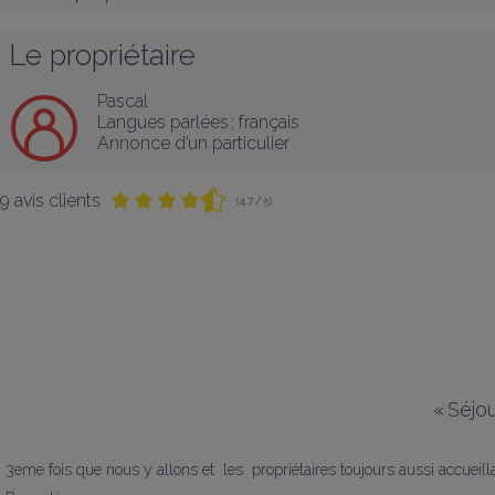
Le propriétaire
Pascal
Langues parlées :
français
Annonce d’un particulier
9 avis clients
(4,7 / 5)
«
Séjou
3eme fois que nous y allons et  les  propriétaires toujours aussi accueill