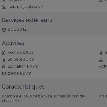
Terrain / jardin privé
Services extérieurs
Gare
à 2 km
Activités
Pêche
à 0,5 km
S
Ski piste
à 1 km
T
Equitation
à 3 km
Acti
Baignade
à 2 km
Caractéristiques
Chambre et salle de bain/salle d'eau au rez-de-
Mais
chaussée