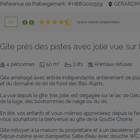
Référence de l’hébergement : # H88G001559
GERARDM
Gîte
9 avis clients disponibles
Gîte près des pistes avec jolie vue sur
4 personnes
50 m²
3 lits
Animaux refusés
Gîte aménagé avec entrée indépendante, entièrement de plain-p
et du domaine de ski de fond des Bas-Rupts. 

La vue depuis le gîte, très jolie, est dégagée sur le lac de Gé
de la luge, des bonhommes de neige ou du ski. 

En été, vos enfants et vous-mêmes apprécierez depuis le fenê
vous souhaitons la bienvenue au gîte de la Goutte Choine.
Gîte mitoyen à la maison du propriétaire et à un deuxième gîte
Séjour-cuisine avec banquette. Salle d'eau avec douche. WC. 