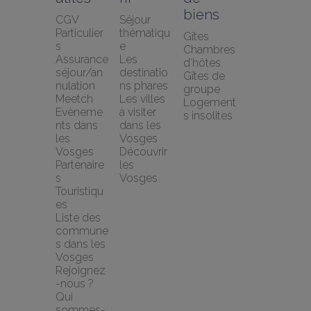
biens
CGV 
Séjour 
Particulier
thématiqu
Gîtes
s
e
Chambres 
Assurance 
Les 
d’hôtes
séjour/an
destinatio
Gîtes de 
nulation 
ns phares
groupe
Meetch
Les villes 
Logement
Evèneme
à visiter 
s insolites
nts dans 
dans les 
les 
Vosges
Vosges
Découvrir 
Partenaire
les 
s 
Vosges
Touristiqu
es
Liste des 
commune
s dans les 
Vosges
Rejoignez
-nous ?
Qui 
sommes-