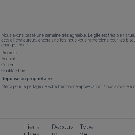
Nous avons passé une semaine très agréable. Le gîte est très bien situé,
accueil chaleureux, encore une fois nous vous remercions pour les biscuits
changez rien !!
Propreté
Accueil
Confort
Qualité / Prix
Réponse du propriétaire
Merci pour le partage de votre très bonne appréciation. Nous avons été 
Liens 
Découv
Type 
utiles
rir
de 