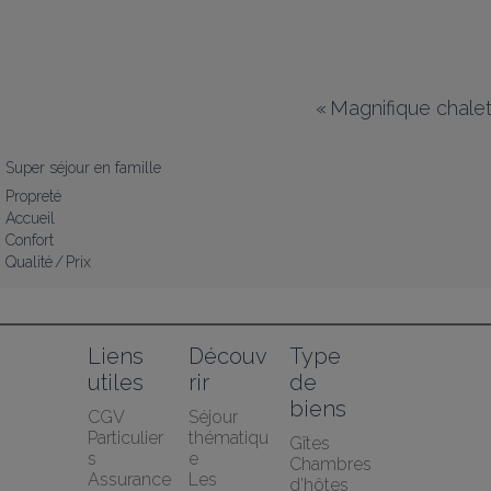
«
Magnifique chale
Super séjour en famille
Propreté
Accueil
Confort
Qualité / Prix
Liens 
Découv
Type 
utiles
rir
de 
biens
CGV 
Séjour 
Particulier
thématiqu
Gîtes
s
e
Chambres 
Assurance 
Les 
d’hôtes