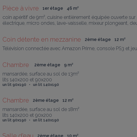
Pièce à vivre
1er étage
46
 m
²
coin apéritif de 9m², cuisine entièrement équipée ouverte sur sall
électrique, micro ondes, lave-vaisselle, mixeur plongeant, deux
Coin détente en mezzanine
2ème étage
12
 m
²
Télévision connectée avec Amazon Prime, console PS3 et jeu
Chambre 
2ème étage
9
 m
²
mansardée, surface au sol de 13m²

lits 140x200 et 90x200
un lit 90x190   •   un lit 140x190
Chambre
2ème étage
12
 m
²
mansardée, surface au sol de 18m²

lits 140x200 et 90x200
un lit 90x190   •   un lit 140x190
Salle d'eau
2ème étage
10
 m
²