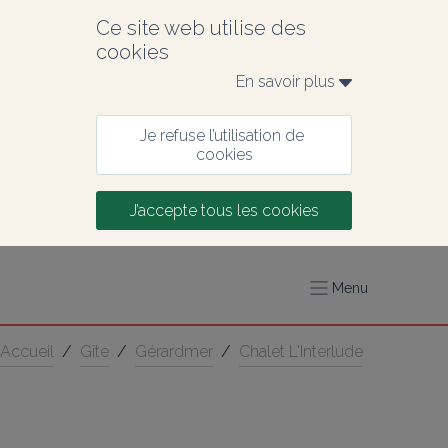
Ce site web utilise des 
cookies
En savoir plus 
Je refuse l’utilisation de 
cookies
J’accepte tous les cookies
Menu
Accueil
/
Gîte
/
Gérardmer
/
Chalet L'Interlude