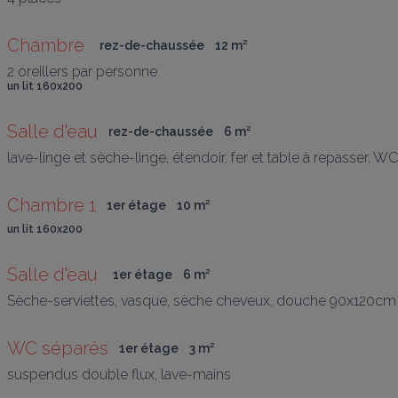
Chambre 
rez-de-chaussée
12
 m
²
2 oreillers par personne
un lit 160x200
Salle d'eau
rez-de-chaussée
6
 m
²
lave-linge et sèche-linge, étendoir, fer et table à repasser
Chambre 1
1er étage
10
 m
²
un lit 160x200
Salle d'eau 
1er étage
6
 m
²
Sèche-serviettes, vasque, sèche cheveux, douche 90x120cm
WC séparés
1er étage
3
 m
²
suspendus double flux, lave-mains