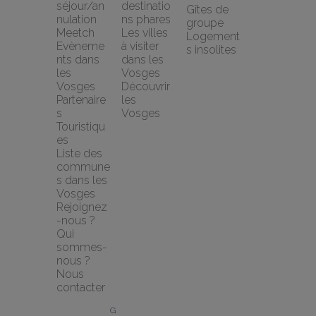
séjour/an
destinatio
Gîtes de 
nulation 
ns phares
groupe
Meetch
Les villes 
Logement
Evèneme
à visiter 
s insolites
nts dans 
dans les 
les 
Vosges
Vosges
Découvrir 
Partenaire
les 
s 
Vosges
Touristiqu
es
Liste des 
commune
s dans les 
Vosges
Rejoignez
-nous ?
Qui 
sommes-
nous ?
Nous 
contacter
G