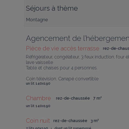
Séjours à thème
Montagne
Agencement de l’hébergemen
Pièce de vie accès terrasse
rez-de-chau
Réfrigérateur, congélateur, 3 feux induction, four éle
lave vaisselle 

Table et chaises pour 4 personnes.

Coin télévision. Canapé convertible 
un lit 140x190
Chambre 
rez-de-chaussée
7
 m
²
un lit 140x190
Coin nuit
rez-de-chaussée
3
 m
²
2 lits 90x190   •   dont un lit superposé