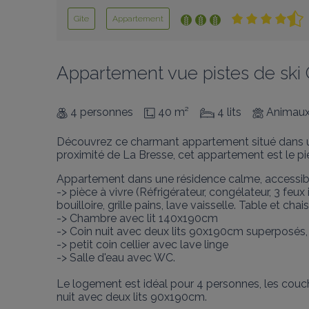
Gîte
Appartement
Appartement vue pistes de ski
4 personnes
40 m²
4 lits
Animaux
Découvrez ce charmant appartement situé dans une
proximité de La Bresse, cet appartement est le pie
Appartement dans une résidence calme, accessible 
-> pièce à vivre (Réfrigérateur, congélateur, 3 feux 
bouilloire, grille pains, lave vaisselle. Table et ch
-> Chambre avec lit 140x190cm

-> Coin nuit avec deux lits 90x190cm superposés,
-> petit coin cellier avec lave linge

-> Salle d'eau avec WC. 

Le logement est idéal pour 4 personnes, les cou
nuit avec deux lits 90x190cm.
