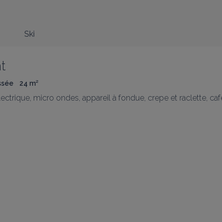
Ski
t
ssée
24
 m
²
ctrique, micro ondes, appareil à fondue, crepe et raclette, cafetiè