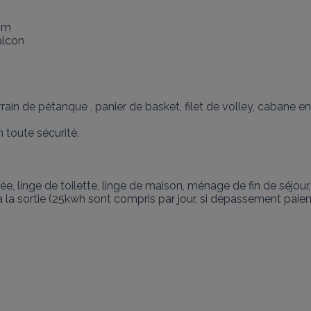
cm

lcon

 terrain de pétanque , panier de basket, filet de volley, cabane 
 toute sécurité.

rivée, linge de toilette, linge de maison, ménage de fin de séjour,
à la sortie (25kwh sont compris par jour, si dépassement paieme