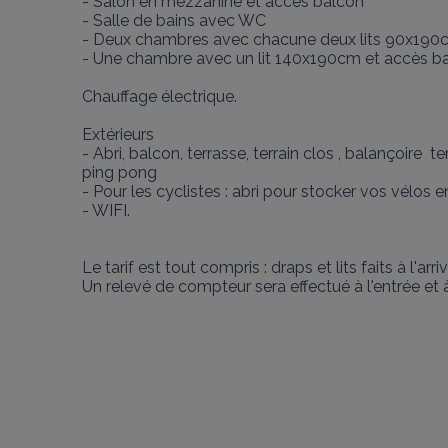
- Salon en mezzanine et accès balcon

- Salle de bains avec WC

- Deux chambres avec chacune deux lits 90x190
- Une chambre avec un lit 140x190cm et accès ba
Chauffage électrique. 

Extérieurs

- Abri, balcon, terrasse, terrain clos , balançoire 
ping pong 

- Pour les cyclistes : abri pour stocker vos vélos en
- WIFI. 

Le tarif est tout compris : draps et lits faits à l'ar
Un relevé de compteur sera effectué à l'entrée et 