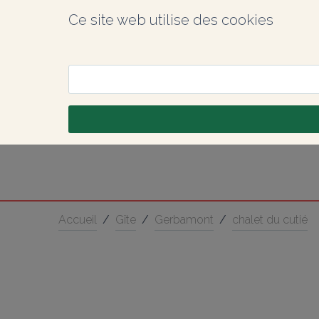
Ce site web utilise des cookies
Accueil
/
Gîte
/
Gerbamont
/
chalet du cutié