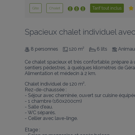
Tarif tout inclus
Gîte
Chalet
Spacieux chalet individuel avec
8 personnes
120 m²
6 lits
Animau
Ce chalet spacieux et très confortable, prépare à 
sentiers pédestres, à quelques kilomètres de Géra
Alimentation et médecin à 2 km.
Chalet individuel de 120 m². 

Rez-de-chaussée :

- Séjour avec cheminée, ouvert sur cuisine équipée.
- 1 chambre (160x200cm)

- Salle d'eau. 

- WC séparés. 

- Cellier avec lave-linge. 

Etage : 
