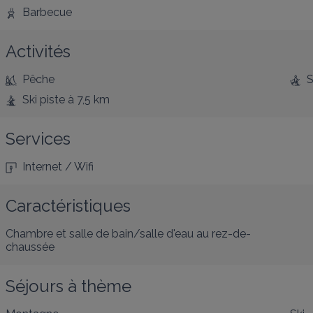
Barbecue
Activités
Pêche
S
Ski piste
à 7,5 km
Services
Internet / Wifi
Caractéristiques
Chambre et salle de bain/salle d'eau au rez-de-
chaussée
Séjours à thème