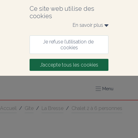
Ce site web utilise des 
cookies
En savoir plus 
Je refuse l’utilisation de 
cookies
J’accepte tous les cookies
Menu
Accueil
/
Gîte
/
La Bresse
/
Chalet 2 à 6 personnes