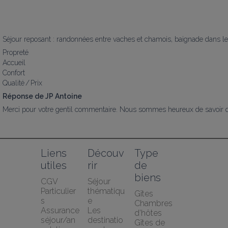
Séjour reposant : randonnées entre vaches et chamois, baignade dans le
Propreté
Accueil
Confort
Qualité / Prix
Réponse de JP Antoine
Merci pour votre gentil commentaire. Nous sommes heureux de savoir que 
Liens 
Découv
Type 
utiles
rir
de 
biens
CGV 
Séjour 
Particulier
thématiqu
Gîtes
s
e
Chambres 
Assurance 
Les 
d’hôtes
séjour/an
destinatio
Gîtes de 