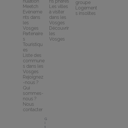
nulation 
ns phares
groupe
Meetch
Les villes 
Logement
Evèneme
à visiter 
s insolites
nts dans 
dans les 
les 
Vosges
Vosges
Découvrir 
Partenaire
les 
s 
Vosges
Touristiqu
es
Liste des 
commune
s dans les 
Vosges
Rejoignez
-nous ?
Qui 
sommes-
nous ?
Nous 
contacter
G
î
t