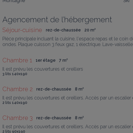
Montagne
Ski
Agencement de l’hébergement
Séjour-cuisine
rez-de-chaussée
20
 m
²
Pièce principale incluant la cuisine, l'espace repas et le coin 
ondes. Plaque cuisson 3 feux gaz, 1 électrique. Lave-vaisselle
Chambre 1
1er étage
7
 m
²
Il est prévu les couvertures et oreillers
3 lits 140x190
Chambre 2
rez-de-chaussée
8
 m
²
Il est prévu les couvertures et oreillers. Accès par un escalier 
2 lits 140x190
Chambre 3
rez-de-chaussée
8
 m
²
Il est prévu les couvertures et oreillers. Accès par un escalier 
2 lits 90x190