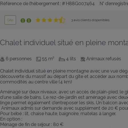
Référence de l’hébergement : # H88G007464
N° d’enregis
Gîte
3 avis clients disponibles
Chalet individuel situé en pleine mon
6 personnes
55 m²
4 lits
Animaux refusés
Chalet individuel situé en pleine montagne avec une vue déga
découverte du massif au départ du gîte et accéder aux nombr
commodités au centre ville (4 km)
Aménagé sur deux niveaux, avec un accès de plain-pied, le gî
d'une salle de bains. Le rez-de-jardin est aménagé avec deux ch
linge permet également d'entreposer les skis. Un balcon avec mo
 Animaux admis sur demande avec supplément de 20 € pour le séjour.

Pour bébé : lit, chaise haute, baignoire, matelas à langer.

En option :

Ménage de fin de séjour : 80 €
