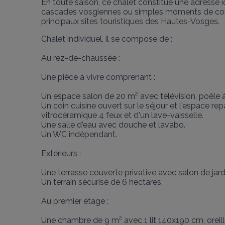
En toute saison, ce chalet constitue une adresse id
cascades vosgiennes ou simples moments de conviv
principaux sites touristiques des Hautes-Vosges.
Chalet individuel, il se compose de :

Au rez-de-chaussée :

Une pièce à vivre comprenant :

Un espace salon de 20 m² avec télévision, poêle à 
Un coin cuisine ouvert sur le séjour et l'espace re
vitrocéramique 4 feux et d'un lave-vaisselle.

Une salle d'eau avec douche et lavabo.

Un WC indépendant.

Extérieurs :

Une terrasse couverte privative avec salon de jardi
Un terrain sécurisé de 6 hectares.

Au premier étage :

Une chambre de 9 m² avec 1 lit 140x190 cm, oreille