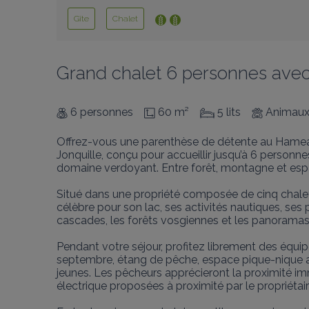
Gîte
Chalet
Grand chalet 6 personnes avec
6 personnes
60 m²
5 lits
Animaux
Offrez-vous une parenthèse de détente au Hameau 
Jonquille, conçu pour accueillir jusqu’à 6 personn
domaine verdoyant. Entre forêt, montagne et espace
Situé dans une propriété composée de cinq chalets
célèbre pour son lac, ses activités nautiques, se
cascades, les forêts vosgiennes et les panoramas
Pendant votre séjour, profitez librement des équ
septembre, étang de pêche, espace pique-nique ave
jeunes. Les pêcheurs apprécieront la proximité imm
électrique proposées à proximité par le propriétaire