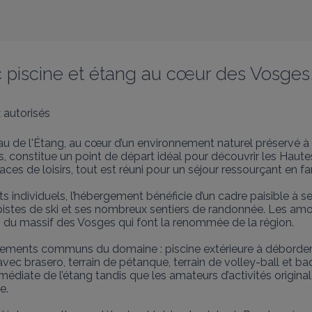
 piscine et étang au cœur des Vosge
 autorisés
de l'Étang, au cœur d’un environnement naturel préservé à L
es, constitue un point de départ idéal pour découvrir les Haut
s de loisirs, tout est réuni pour un séjour ressourçant en fam
 individuels, l’hébergement bénéficie d’un cadre paisible à 
s pistes de ski et ses nombreux sentiers de randonnée. Les am
 du massif des Vosges qui font la renommée de la région.

ipements communs du domaine : piscine extérieure à débordem
c brasero, terrain de pétanque, terrain de volley-ball et bad
édiate de l’étang tandis que les amateurs d’activités origina
.
