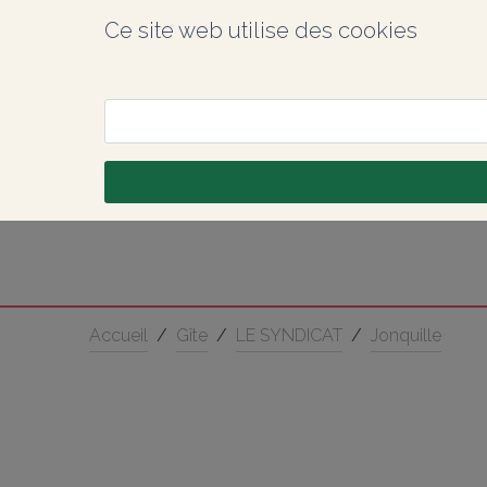
Ce site web utilise des cookies
Accueil
/
Gîte
/
LE SYNDICAT
/
Jonquille