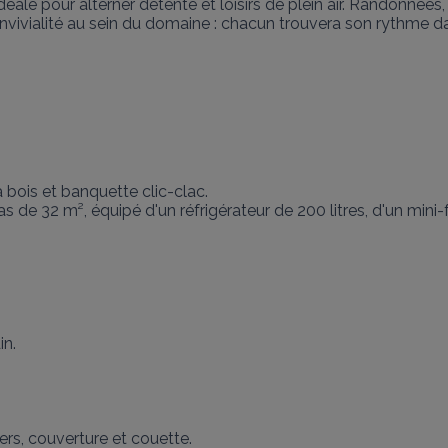
éale pour alterner détente et loisirs de plein air. Randonnées, 
ialité au sein du domaine : chacun trouvera son rythme dans 
bois et banquette clic-clac.

pas de 32 m², équipé d'un réfrigérateur de 200 litres, d'un mini
n.

rs, couverture et couette.
