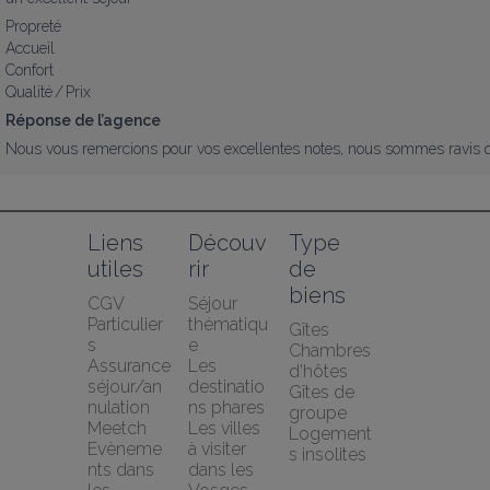
Propreté
Accueil
Confort
Qualité / Prix
Réponse de l’agence
Nous vous remercions pour vos excellentes notes, nous sommes ravis q
Liens 
Découv
Type 
utiles
rir
de 
biens
CGV 
Séjour 
Particulier
thématiqu
Gîtes
s
e
Chambres 
Assurance 
Les 
d’hôtes
séjour/an
destinatio
Gîtes de 
nulation 
ns phares
groupe
Meetch
Les villes 
Logement
Evèneme
à visiter 
s insolites
nts dans 
dans les 