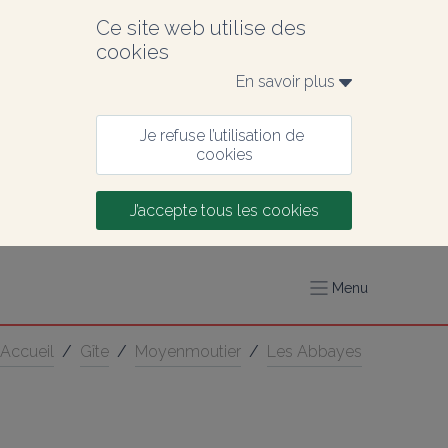
Ce site web utilise des 
cookies
En savoir plus 
Je refuse l’utilisation de 
cookies
J’accepte tous les cookies
Menu
Accueil
/
Gîte
/
Moyenmoutier
/
Les Abbayes