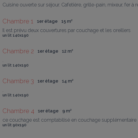
Cuisine ouverte sur séjour. Cafetière, grille-pain, mixeur, fer à 
Chambre 1
1er étage
15
 m
²
Il est prévu deux couvertures par couchage et les oreillers
un lit 140x190
Chambre 2
1er étage
12
 m
²
.
un lit 140x190
Chambre 3
1er étage
14
 m
²
.
un lit 140x190
Chambre 4
1er étage
9
 m
²
ce couchage est comptabilisé en couchage supplémentaire
un lit 90x190