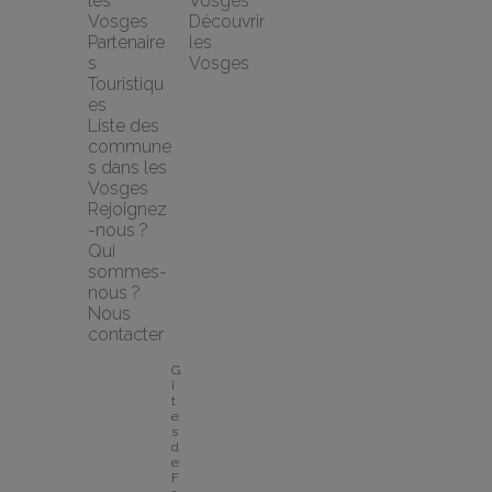
les 
Vosges
Vosges
Découvrir 
Partenaire
les 
s 
Vosges
Touristiqu
es
Liste des 
commune
s dans les 
Vosges
Rejoignez
-nous ?
Qui 
sommes-
nous ?
Nous 
contacter
G
î
t
e
s 
d
e 
F