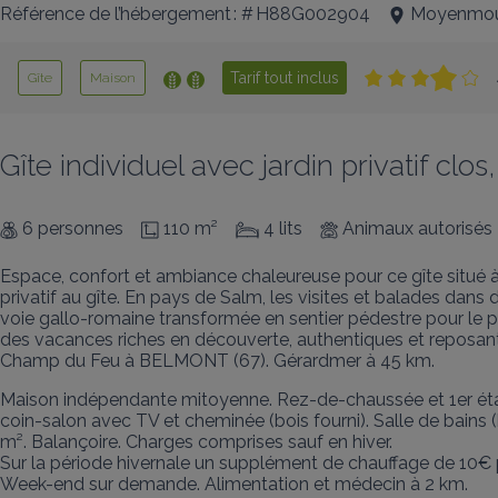
Référence de l’hébergement : # H88G002904
Moyenmou
Tarif tout inclus
Gîte
Maison
Gîte individuel avec jardin privatif clos
6 personnes
110 m²
4 lits
Animaux autorisés
Espace, confort et ambiance chaleureuse pour ce gîte situé à
privatif au gîte. En pays de Salm, les visites et balades dans
voie gallo-romaine transformée en sentier pédestre pour le plai
des vacances riches en découverte, authentiques et reposante
Champ du Feu à BELMONT (67). Gérardmer à 45 km.
Maison indépendante mitoyenne. Rez-de-chaussée et 1er étage : 
coin-salon avec TV et cheminée (bois fourni). Salle de bains 
m². Balançoire. Charges comprises sauf en hiver. 

Sur la période hivernale un supplément de chauffage de 10€ p
Week-end sur demande. Alimentation et médecin à 2 km.
