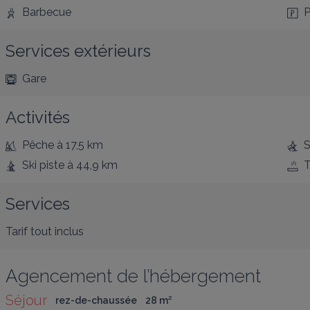
Barbecue
P
Services extérieurs
Gare
Activités
Pêche
à 17,5 km
S
Ski piste
à 44,9 km
T
Services
Tarif tout inclus
Agencement de l’hébergement
Séjour
rez-de-chaussée
28
 m
²