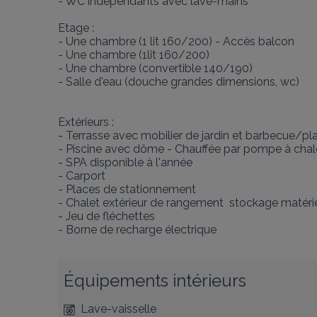
- WC indépendants avec lave-mains

Etage :

- Une chambre (1 lit 160/200) - Accès balcon

- Une chambre (1lit 160/200)

- Une chambre (convertible 140/190)

- Salle d'eau (douche grandes dimensions, wc)

Extérieurs :

- Terrasse avec mobilier de jardin et barbecue/pla
- Piscine avec dôme - Chauffée par pompe à chaleu
- SPA disponible à l'année 

- Carport

- Places de stationnement

- Chalet extérieur de rangement  stockage matériel (
- Jeu de fléchettes

- Borne de recharge électrique
Équipements intérieurs
Lave-vaisselle