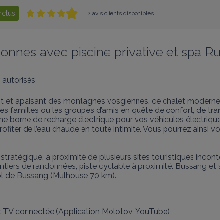
inclus
2 avis clients disponibles
sonnes avec piscine privative et spa R
 autorisés
nt et apaisant des montagnes vosgiennes, ce chalet moderne
es familles ou les groupes d’amis en quête de confort, de tran
 une borne de recharge électrique pour vos véhicules électriq
profiter de l’eau chaude en toute intimité. Vous pourrez ainsi 
ratégique, à proximité de plusieurs sites touristiques incon
ntiers de randonnées, piste cyclable à proximité. Bussang et
col de Bussang (Mulhouse 70 km).
c TV connectée (Application Molotov, YouTube)
