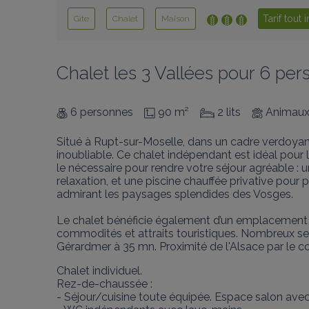
Tarif tout 
Gîte
Chalet
Maison
Chalet les 3 Vallées pour 6 per
6 personnes
90 m²
2 lits
Animaux
Situé à Rupt-sur-Moselle, dans un cadre verdoya
inoubliable. Ce chalet indépendant est idéal pour l
le nécessaire pour rendre votre séjour agréable :
relaxation, et une piscine chauffée privative pour 
admirant les paysages splendides des Vosges.

Le chalet bénéficie également d’un emplacement st
commodités et attraits touristiques. Nombreux se
Gérardmer à 35 mn. Proximité de l'Alsace par le 
Chalet individuel.

Rez-de-chaussée :

- Séjour/cuisine toute équipée. Espace salon ave