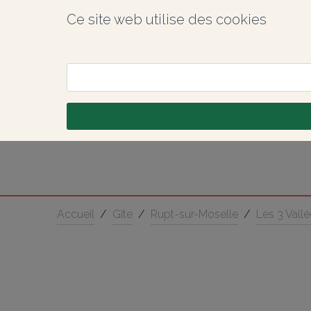
Ce site web utilise des cookies
Accueil
/
Gîte
/
Rupt-sur-Moselle
/
Les 3 Vall