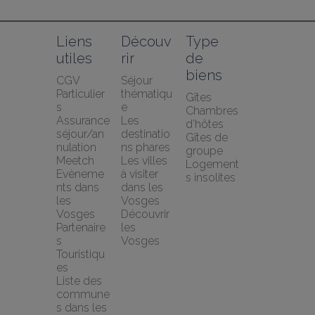
Liens 
Découv
Type 
utiles
rir
de 
biens
CGV 
Séjour 
Particulier
thématiqu
Gîtes
s
e
Chambres 
Assurance 
Les 
d’hôtes
séjour/an
destinatio
Gîtes de 
nulation 
ns phares
groupe
Meetch
Les villes 
Logement
Evèneme
à visiter 
s insolites
nts dans 
dans les 
les 
Vosges
Vosges
Découvrir 
Partenaire
les 
s 
Vosges
Touristiqu
es
Liste des 
commune
s dans les 