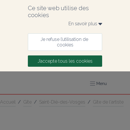
Ce site web utilise des 
cookies
En savoir plus 
Je refuse l’utilisation de 
cookies
J’accepte tous les cookies
Menu
Accueil
/
Gîte
/
Saint-Dié-des-Vosges
/
Gîte de l'artiste