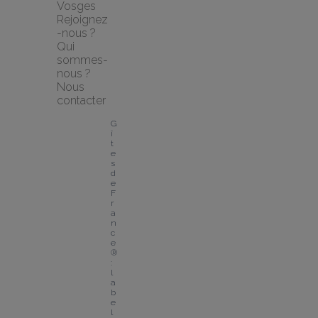
Vosges
Rejoignez
-nous ?
Qui 
sommes-
nous ?
Nous 
contacter
G
î
t
e
s 
d
e 
F
r
a
n
c
e
® 
: 
l
a
b
e
l 