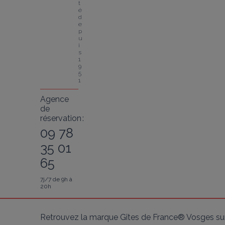
t
é 
d
e
p
u
i
s 
1
9
5
1
Agence
de
réservation :
09 78
35 01
65
7j/7 de 9h à
20h
Retrouvez la marque Gîtes de France® Vosges sur