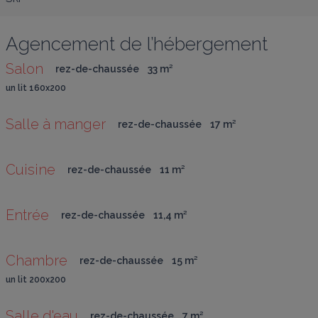
Agencement de l’hébergement
Salon 
rez-de-chaussée
33
 m
²
un lit 160x200
Salle à manger 
rez-de-chaussée
17
 m
²
Cuisine 
rez-de-chaussée
11
 m
²
Entrée 
rez-de-chaussée
11,4
 m
²
Chambre 
rez-de-chaussée
15
 m
²
un lit 200x200
Salle d'eau 
rez-de-chaussée
7
 m
²