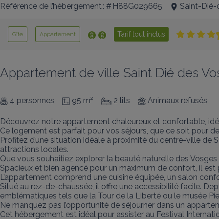
Référence de l’hébergement : # H88G029665
Saint-Dié
Tarif tout inclus
Gîte
Appartement
Appartement de ville Saint Dié des V
4 personnes
95 m²
2 lits
Animaux refusés
Découvrez notre appartement chaleureux et confortable, idéa
Ce logement est parfait pour vos séjours, que ce soit pour 
Profitez d’une situation idéale à proximité du centre-ville 
attractions locales. 

Que vous souhaitiez explorer la beauté naturelle des Vosges 
Spacieux et bien agencé pour un maximum de confort, il est pa
L’appartement comprend une cuisine équipée, un salon confor
Situé au rez-de-chaussée, il offre une accessibilité facile. D
emblématiques tels que la Tour de la Liberté ou le musée Pi
Ne manquez pas l’opportunité de séjourner dans un apparteme
Cet hébergement est idéal pour assister au Festival Interna