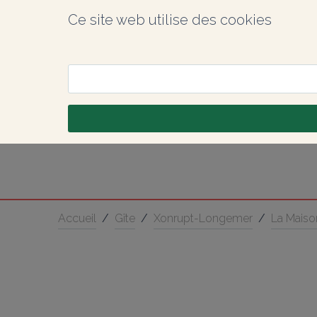
Ce site web utilise des cookies
Accueil
/
Gîte
/
Xonrupt-Longemer
/
La Maiso