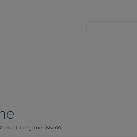
he
Xonrupt-Longemer
(
88400
)