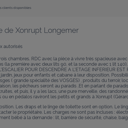
s clients disponibles
re de Xonrupt Longemer
 autorisés
ois chambres. RDC avec la pièce à vivre très spacieuse avec 
a première avec deux lits 90, et la seconde avec 1 lit 140),
 L'ESCALIER POUR DESCENDRE A L'ETAGE INFERIEUR EST RAI
jardin, jeux pour enfants et cabane à leur disposition. Possibil
sges ( grande spécialité des VOSGES) , produits du terroir, locat
 maison, les pêcheurs seront au paradis .Et en parlant de parad
truites, et puis, il y a les lacs, une pure merveille, des rand
 ou en pédalos raviront les petits et grands à Xonrupt (Gérar
position. Les draps et le linge de toilette sont en option. Le li
ter le propriétaire. Les charges ne sont pas incluses : électri
ment bébé à la demande : lit, barrière de sécurité, chaise, bai