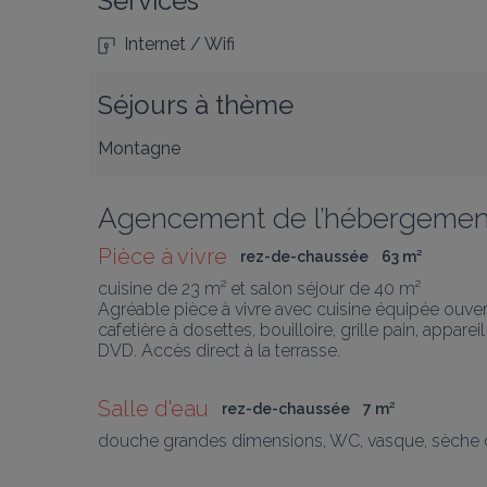
Services
Internet / Wifi
Séjours à thème
Montagne
Agencement de l’hébergemen
Pièce à vivre
rez-de-chaussée
63
 m
²
cuisine de 23 m² et salon séjour de 40 m²

Agréable pièce à vivre avec cuisine équipée ouverte 
cafetière à dosettes, bouilloire, grille pain, apparei
DVD. Accès direct à la terrasse.
Salle d'eau
rez-de-chaussée
7
 m
²
douche grandes dimensions, WC, vasque, sèche