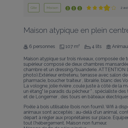
Gîte
Maison
2 avi
Maison atypique en plein cent
6 personnes
107 m²
4 lits
Animaux
Maison atypique sur trois niveaux, composée de tr
supérieur composé de deux chambres mansardées (l
chambre et un dressing/buanderie. ATTENTION
photo).Extérieur entretenu, terrasse avec salon de 
pharmacie, boucher traiteur , librairie, blanc des Vo
La vologne, jolie rivière ,coule juste à côté de la
un étang" le paradis du pêcheur " , spécialiste des 
et de Longemer , des tours en bâteaux électriques
Poêle à bois utilisable (bois non fourni). Wifi à dis
animaux sont acceptés : au-delà d'un animal, contac
départ à régler aux propriétaires sur place. Equipe
tout l'hébergement. Maison non fumeur.
