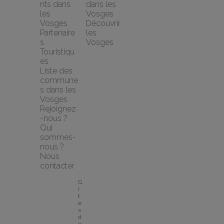
nts dans 
dans les 
les 
Vosges
Vosges
Découvrir 
Partenaire
les 
s 
Vosges
Touristiqu
es
Liste des 
commune
s dans les 
Vosges
Rejoignez
-nous ?
Qui 
sommes-
nous ?
Nous 
contacter
G
î
t
e
s 
d