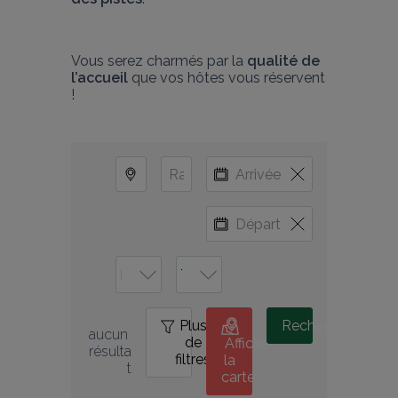
Vous serez charmés par la 
qualité de 
l’accueil
 que vos hôtes vous réservent 
!
Plus
0
Rechercher
aucun 
de
Afficher
résulta
filtres
la
t
carte