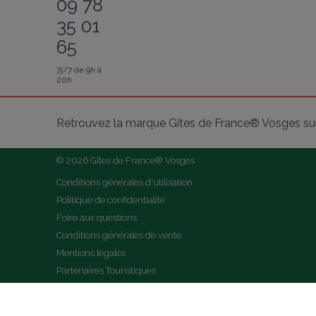
09 78
35 01
65
7j/7 de 9h à
20h
Retrouvez la marque Gîtes de France® Vosges sur
© 2026 Gîtes de France® Vosges
Conditions générales d'utilisation
Politique de confidentialité
Foire aux questions
Conditions générales de vente
Mentions légales
Partenaires Touristiques