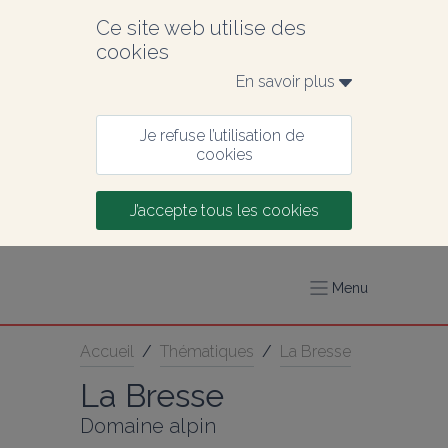
Ce site web utilise des 
cookies
En savoir plus 
Je refuse l’utilisation de 
cookies
J’accepte tous les cookies
Menu
Accueil
/
Thématiques
/
La Bresse
La Bresse
Domaine alpin