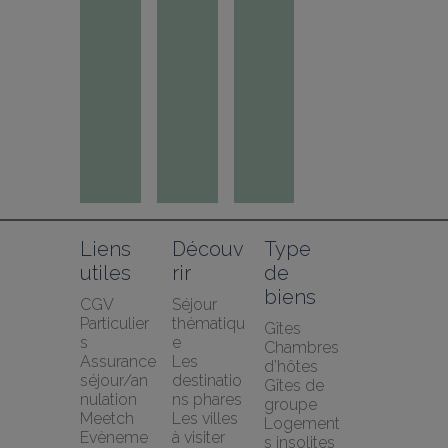
Liens 
Découv
Type 
utiles
rir
de 
biens
CGV 
Séjour 
Particulier
thématiqu
Gîtes
s
e
Chambres 
Assurance 
Les 
d’hôtes
séjour/an
destinatio
Gîtes de 
nulation 
ns phares
groupe
Meetch
Les villes 
Logement
Evèneme
à visiter 
s insolites